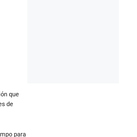
ión que
es de
iempo para