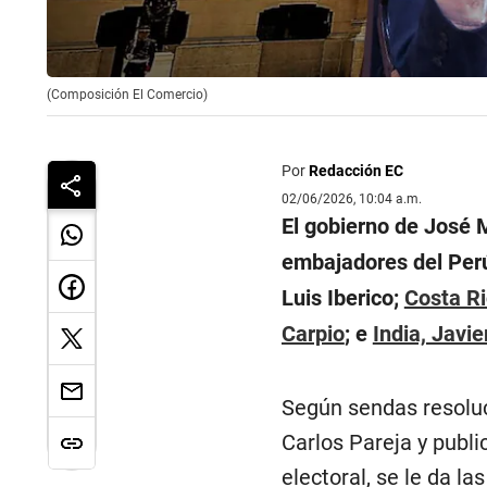
(Composición El Comercio)
Por
Redacción EC
02/06/2026, 10:04 a.m.
El gobierno de José 
embajadores del Pe
Luis Iberico;
Costa R
Carpio
; e
India, Javie
Según sendas resoluc
Carlos Pareja y publi
electoral, se le da la