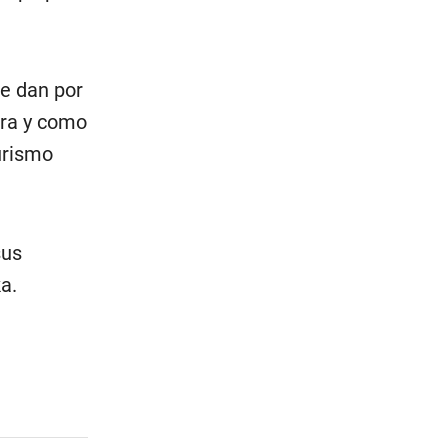
se dan por
rra y como
urismo
sus
a.