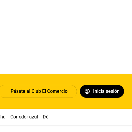
Pásate al Club El Comercio
Inicia sesión
chu
Corredor azul
Dólar
Congreso
Nasca
Acuña
Toled