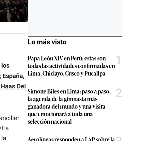
Lo más visto
1
Papa León XIV en Perú: estas son
todas las actividades confirmadas en
 los
Lima, Chiclayo, Cusco y Pucallpa
; España,
 Haas Del
2
Simone Biles en Lima: paso a paso,
la agenda de la gimnasta más
ganadora del mundo y una visita
que emocionará a toda una
nciller
selección nacional
elta
 la
Aerolíneas responden a LAP sobre la