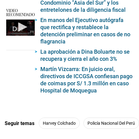
Condominio “Asia del Sur” y los
entretelones de la diligencia fiscal
VIDEO
RECOMENDADO
En manos del Ejecutivo autógrafa
que rectifica y restablece la
Dina Boluarte en ceremonia de inauguración de la Batalla de Ayacucho
detención preliminar en casos de no
0
flagrancia
seconds
of
La aprobación a Dina Boluarte no se
5
minutes,
recupera y cierra el año con 3%
13
seconds
Martín Vizcarra: En juicio oral,
directivos de ICCGSA confiesan pago
de coimas por S/ 1.3 millón en caso
Hospital de Moquegua
Seguir temas
Harvey Colchado
Policía Nacional Del Perú