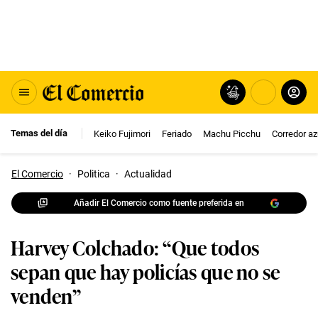
Temas del día
Keiko Fujimori
Feriado
Machu Picchu
Corredor az
El Comercio
·
Politica
·
Actualidad
Añadir El Comercio como fuente preferida en
Harvey Colchado: “Que todos
sepan que hay policías que no se
venden”