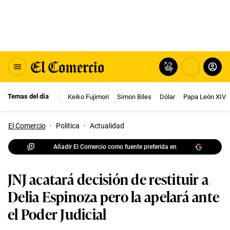
Temas del día
Keiko Fujimori
Simon Biles
Dólar
Papa León XIV
El Comercio
·
Politica
·
Actualidad
Añadir El Comercio como fuente preferida en
JNJ acatará decisión de restituir a
Delia Espinoza pero la apelará ante
el Poder Judicial