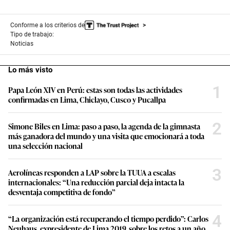
Conforme a los criterios de
Tipo de trabajo:
Noticias
Lo más visto
1
Papa León XIV en Perú: estas son todas las actividades
confirmadas en Lima, Chiclayo, Cusco y Pucallpa
2
Simone Biles en Lima: paso a paso, la agenda de la gimnasta
más ganadora del mundo y una visita que emocionará a toda
una selección nacional
3
Aerolíneas responden a LAP sobre la TUUA a escalas
internacionales: “Una reducción parcial deja intacta la
desventaja competitiva de fondo”
4
“La organización está recuperando el tiempo perdido”: Carlos
Neuhaus, expresidente de Lima 2019, sobre los retos a un año