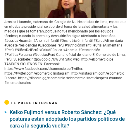
00:00
/
01:22
Jessica Huamán, exdecana del Colegio de Nutricionistas de Lima, espera que
en el debate presidencial se aborde el tema de la salud alimentaria y las
medidas que se tomarán, porque no fue mencionado por los equipos
técnicos, cuando la anemia y desnutrición sigue afectando a los niños.
#JessicaHuamán #AnemiaInfantil #DesnutriciónInfantil #SaludAlimentaria
#DebatePresidencial #EleccionesPerú #NutriciónInfantil #CrisisAlimentaria
#Perú #NiñosDelPerú #SaludPública #Anemia #Desnutrición
#PolíticaPeruana #NoticiasPerú Canal oficial del diario El Comercio de Lima,
Perú. Suscríbete: http://goo.gl/UWBivf Sitio web: http://elcomercio.pe
TAMBIÉN SÍGUENOS EN: Facebook:
https://www.facebook.com/elcomercio.pe Twitter:
https://twitter.com/elcomercio Instagram: http://instagram.com/elcomercio
Discord: https://discord.gg/elcomercio #elcomercio #noticiasperu #mundo
#internacionales
TE PUEDE INTERESAR
Keiko Fujimori versus Roberto Sánchez: ¿Qué
posturas están adoptado los partidos políticos de
cara a la segunda vuelta?