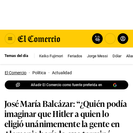
Temas del día
Keiko Fujimori
Feriados
Jorge Messi
Dólar
Ali
El Comercio
·
Politica
·
Actualidad
Añadir El Comercio como fuente preferida en
José María Balcázar: “¿Quién podía
imaginar que Hitler a quien lo
eligió unánimemente la gente en