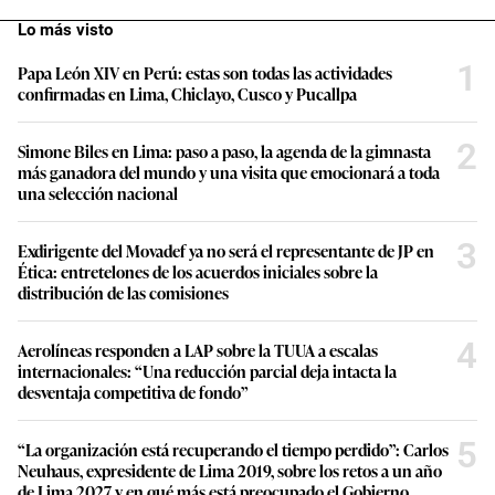
Lo más visto
1
Papa León XIV en Perú: estas son todas las actividades
confirmadas en Lima, Chiclayo, Cusco y Pucallpa
2
Simone Biles en Lima: paso a paso, la agenda de la gimnasta
más ganadora del mundo y una visita que emocionará a toda
una selección nacional
3
Exdirigente del Movadef ya no será el representante de JP en
Ética: entretelones de los acuerdos iniciales sobre la
distribución de las comisiones
4
Aerolíneas responden a LAP sobre la TUUA a escalas
internacionales: “Una reducción parcial deja intacta la
desventaja competitiva de fondo”
5
“La organización está recuperando el tiempo perdido”: Carlos
Neuhaus, expresidente de Lima 2019, sobre los retos a un año
de Lima 2027 y en qué más está preocupado el Gobierno