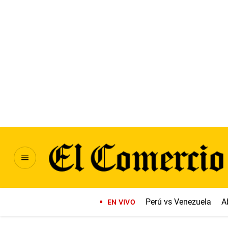
Perú vs Venezuela
A
EN VIVO