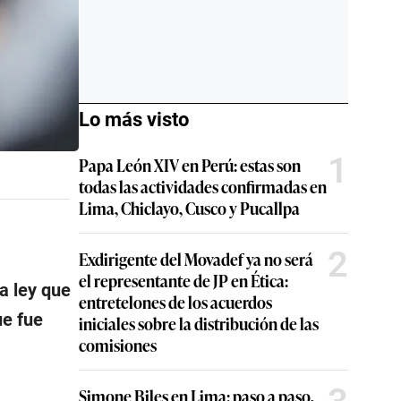
Lo más visto
1
Papa León XIV en Perú: estas son
todas las actividades confirmadas en
Lima, Chiclayo, Cusco y Pucallpa
2
Exdirigente del Movadef ya no será
el representante de JP en Ética:
la ley que
entretelones de los acuerdos
ue fue
iniciales sobre la distribución de las
comisiones
Simone Biles en Lima: paso a paso,