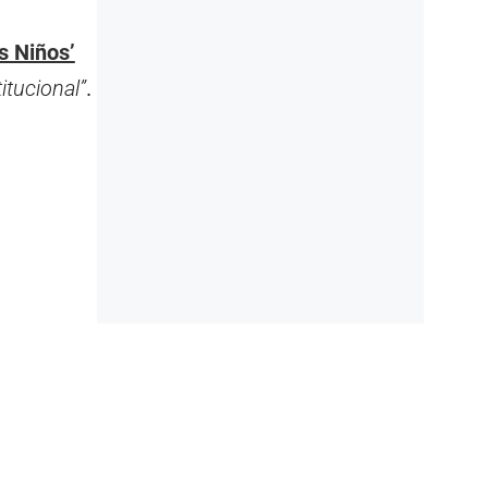
s Niños’
titucional”
.