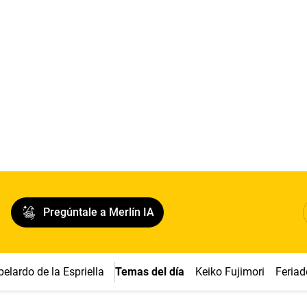
Pregúntale a Merlín IA
belardo de la Espriella
Temas del día
Keiko Fujimori
Feriad