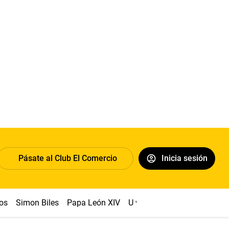
Pásate al Club El Comercio
Inicia sesión
os
Simon Biles
Papa León XIV
U vs Cristal
Dólar
Congr