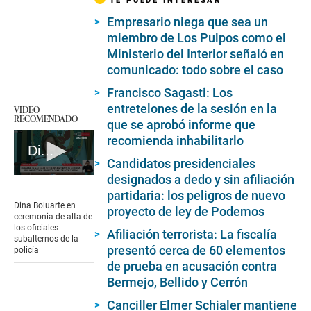
Desconcentrada de Control de Lima Centro a cargo
de Marco Antonio Carrasco Campos.
TE PUEDE INTERESAR
Empresario niega que sea un
miembro de Los Pulpos como el
Ministerio del Interior señaló en
comunicado: todo sobre el caso
Francisco Sagasti: Los
entretelones de la sesión en la
VIDEO
RECOMENDADO
que se aprobó informe que
recomienda inhabilitarlo
Dina Boluarte en actividad oficial
Candidatos presidenciales
designados a dedo y sin afiliación
0
seconds
partidaria: los peligros de nuevo
of
Dina Boluarte en
proyecto de ley de Podemos
6
ceremonia de alta de
minutes,