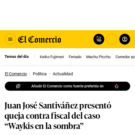
Temas del día
Keiko Fujimori
Feriado
Machu Picchu
Corredor az
El Comercio
·
Politica
·
Actualidad
Añadir El Comercio como fuente preferida en
Juan José Santiváñez presentó
queja contra fiscal del caso
“Waykis en la sombra”