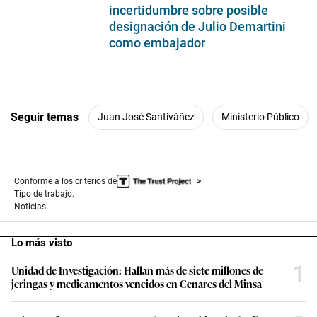
los oficiales
Afiliación terrorista: La fiscalía
10
subalternos de la
seconds
presentó cerca de 60 elementos
policía
de prueba en acusación contra
Bermejo, Bellido y Cerrón
Canciller Elmer Schialer mantiene
incertidumbre sobre posible
designación de Julio Demartini
como embajador
Seguir temas
Juan José Santiváñez
Ministerio Público
Conforme a los criterios de
Tipo de trabajo:
Noticias