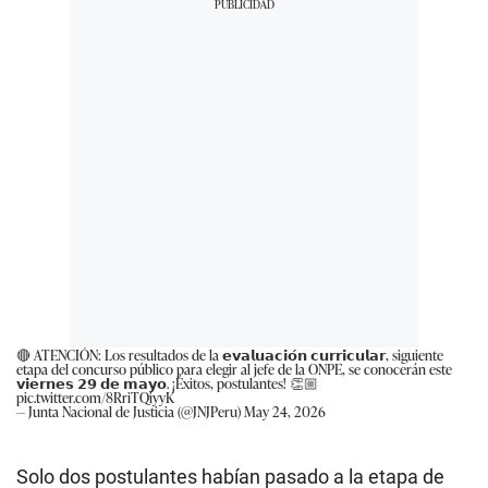
🔴 ATENCIÓN: Los resultados de la 𝗲𝘃𝗮𝗹𝘂𝗮𝗰𝗶𝗼́𝗻 𝗰𝘂𝗿𝗿𝗶𝗰𝘂𝗹𝗮𝗿, siguiente
etapa del concurso público para elegir al jefe de la ONPE, se conocerán este
𝘃𝗶𝗲𝗿𝗻𝗲𝘀 𝟮𝟵 𝗱𝗲 𝗺𝗮𝘆𝗼. ¡Éxitos, postulantes! 👏🏼
pic.twitter.com/8RriTQiyyK
— Junta Nacional de Justicia (@JNJPeru)
May 24, 2026
Solo dos postulantes habían pasado a la etapa de