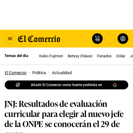
Temas del día
Keiko Fujimori
Betssy Chávez
Feriados
Dólar
J
El Comercio
·
Politica
·
Actualidad
Añadir El Comercio como fuente preferida en
JNJ: Resultados de evaluación
curricular para elegir al nuevo jefe
de la ONPE se conocerán el 29 de