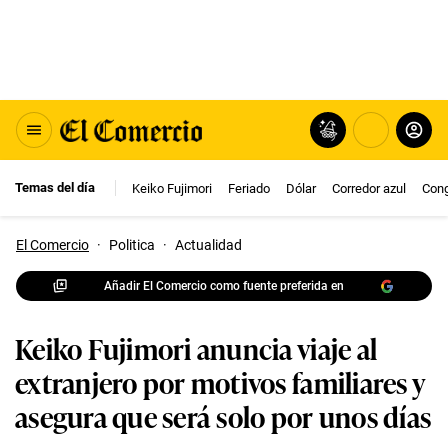
Temas del día
Keiko Fujimori
Feriado
Dólar
Corredor azul
Con
El Comercio
·
Politica
·
Actualidad
Añadir El Comercio como fuente preferida en
Keiko Fujimori anuncia viaje al
extranjero por motivos familiares y
asegura que será solo por unos días