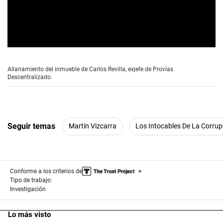
c
o
n
d
s
0
s
e
Allanamiento del inmueble de Carlos Revilla, exjefe de Provías
c
Descentralizado.
o
n
d
s
o
f
Seguir temas
Martín Vizcarra
Los Intocables De La Corrup
1
m
i
n
u
t
Conforme a los criterios de
e
Tipo de trabajo:
,
Investigación
1
7
s
Lo más visto
e