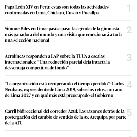
c
1
Papa León XIV en Perú: estas son todas las actividades
o
n
confirmadas en Lima, Chiclayo, Cusco y Pucallpa
d
s
2
Simone Biles en Lima: paso a paso, la agenda de la gimnasta
más ganadora del mundo y una visita que emocionará a toda
una selección nacional
3
Aerolíneas responden a LAP sobre la TUUA a escalas
internacionales: “Una reducción parcial deja intacta la
desventaja competitiva de fondo”
4
“La organización está recuperando el tiempo perdido”: Carlos
Neuhaus, expresidente de Lima 2019, sobre los retos a un año
de Lima 2027 y en qué más está preocupado el Gobierno
5
Carril bidireccional del corredor Azul: Las razones detrás de la
postergación del cambio de sentido de la Av. Arequipa por parte
de la ATU