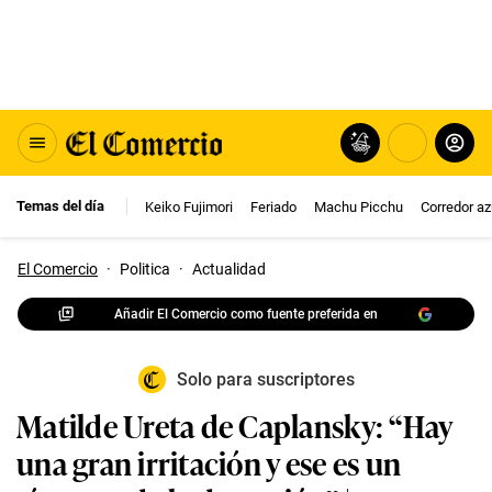
Temas del día
Keiko Fujimori
Feriado
Machu Picchu
Corredor az
El Comercio
·
Politica
·
Actualidad
Añadir El Comercio como fuente preferida en
Solo para suscriptores
Matilde Ureta de Caplansky: “Hay
una gran irritación y ese es un