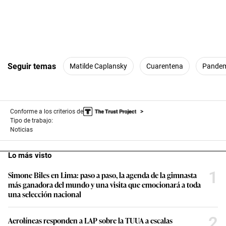
Seguir temas
Matilde Caplansky
Cuarentena
Pande
Conforme a los criterios de
Tipo de trabajo:
Noticias
Lo más visto
1
Simone Biles en Lima: paso a paso, la agenda de la gimnasta
más ganadora del mundo y una visita que emocionará a toda
una selección nacional
2
Aerolíneas responden a LAP sobre la TUUA a escalas