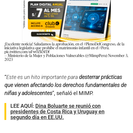
¡Excelente noticia! Saludamos la aprobación, en el
#PlenoDelCongreso
, de la
iniciativa legislativa que prohíbe el matrimonio infantil en el
#Perú
.
pic.twitter.com/uFw0ZKSfDf
— Ministerio de la Mujer y Poblaciones Vulnerables (@MimpPeru)
November 3,
2023
“
Este es un hito importante para
desterrar prácticas
que vienen afectando los derechos fundamentales de
niñas y adolescentes
”, señaló el MIMP.
LEE AQUÍ
:
Dina Boluarte se reunió con
presidentes de Costa Rica y Uruguay en
segundo día en EE.UU.