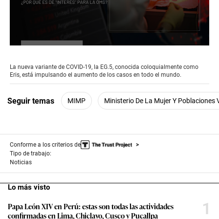
0
seconds
of
La nueva variante de COVID-19, la EG.5, conocida coloquialmente como
3
Eris, está impulsando el aumento de los casos en todo el mundo.
minutes,
20
seconds
Seguir temas
MIMP
Ministerio De La Mujer Y Poblaciones 
Conforme a los criterios de
Tipo de trabajo:
Noticias
Lo más visto
1
Papa León XIV en Perú: estas son todas las actividades
confirmadas en Lima, Chiclayo, Cusco y Pucallpa