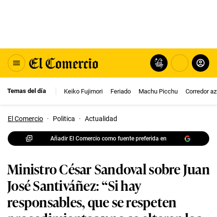
Temas del día
Keiko Fujimori
Feriado
Machu Picchu
Corredor az
El Comercio
·
Politica
·
Actualidad
Añadir El Comercio como fuente preferida en
Ministro César Sandoval sobre Juan
José Santiváñez: “Si hay
responsables, que se respeten