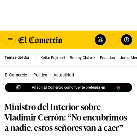
Temas del día
Keiko Fujimori
Betssy Chávez
Feriados
Jorge Me
El Comercio
·
Politica
·
Actualidad
Añadir El Comercio como fuente preferida en
Ministro del Interior sobre
Vladimir Cerrón: “No encubrimos
a nadie, estos señores van a caer”