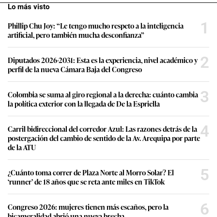
Lo más visto
1
Phillip Chu Joy: “Le tengo mucho respeto a la inteligencia
artificial, pero también mucha desconfianza”
2
Diputados 2026-2031: Esta es la experiencia, nivel académico y
perfil de la nueva Cámara Baja del Congreso
3
Colombia se suma al giro regional a la derecha: cuánto cambia
la política exterior con la llegada de De la Espriella
4
Carril bidireccional del corredor Azul: Las razones detrás de la
postergación del cambio de sentido de la Av. Arequipa por parte
de la ATU
5
¿Cuánto toma correr de Plaza Norte al Morro Solar? El
‘runner’ de 18 años que se reta ante miles en TikTok
6
Congreso 2026: mujeres tienen más escaños, pero la
bicameralidad abrió una nueva brecha