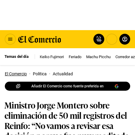
Temas del día
Keiko Fujimori
Feriado
Machu Picchu
Corredor az
El Comercio
·
Politica
·
Actualidad
Añadir El Comercio como fuente preferida en
Ministro Jorge Montero sobre
eliminación de 50 mil registros del
Reinfo: “No vamos a revisar esa