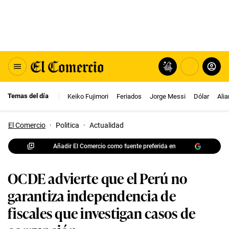
Temas del día
Keiko Fujimori
Feriados
Jorge Messi
Dólar
Ali
El Comercio
·
Politica
·
Actualidad
Añadir El Comercio como fuente preferida en
OCDE advierte que el Perú no
garantiza independencia de
fiscales que investigan casos de