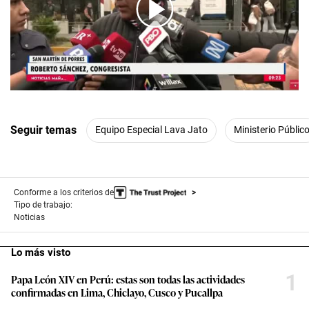
00:00
/
05:07
Seguir temas
Equipo Especial Lava Jato
Ministerio Públic
Conforme a los criterios de
Tipo de trabajo:
Noticias
Lo más visto
1
Papa León XIV en Perú: estas son todas las actividades
confirmadas en Lima, Chiclayo, Cusco y Pucallpa