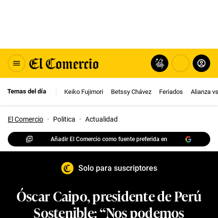
Temas del día
Keiko Fujimori
Betssy Chávez
Feriados
Alianza v
El Comercio
·
Politica
·
Actualidad
Añadir El Comercio como fuente preferida en
Solo para suscriptores
Óscar Caipo, presidente de Perú
Sostenible: “Nos podemos