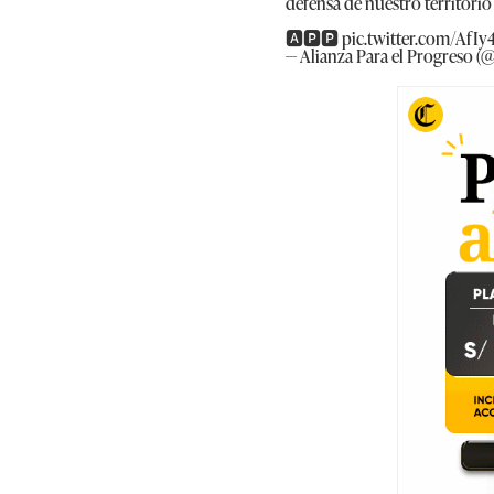
defensa de nuestro territorio
🅰️🅿️🅿️
pic.twitter.com/AfI
— Alianza Para el Progreso 