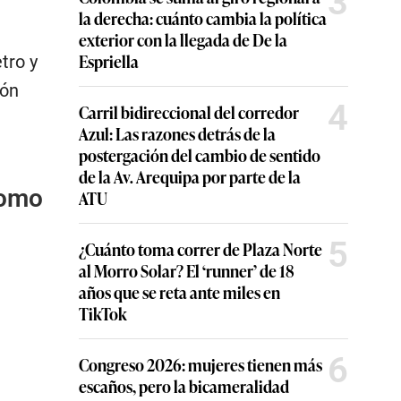
3
la derecha: cuánto cambia la política
exterior con la llegada de De la
Espriella
tro y
ión
4
Carril bidireccional del corredor
Azul: Las razones detrás de la
postergación del cambio de sentido
de la Av. Arequipa por parte de la
como
ATU
5
¿Cuánto toma correr de Plaza Norte
al Morro Solar? El ‘runner’ de 18
años que se reta ante miles en
TikTok
6
Congreso 2026: mujeres tienen más
escaños, pero la bicameralidad