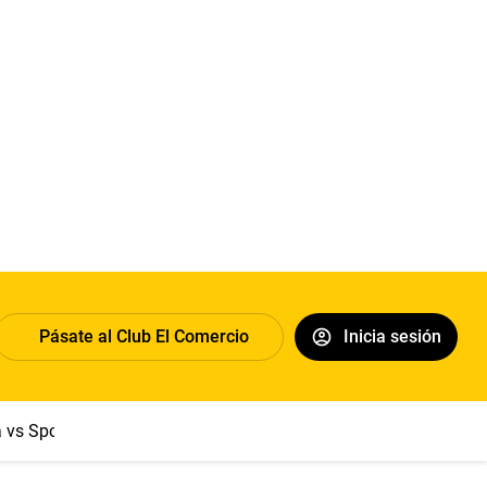
Pásate al Club El Comercio
Inicia sesión
a vs Sport Boys
Jorge Messi
Dólar
Papa León XIV
Congre