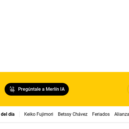
Pregúntale a Merlín IA
del día
Keiko Fujimori
Betssy Chávez
Feriados
Alianz