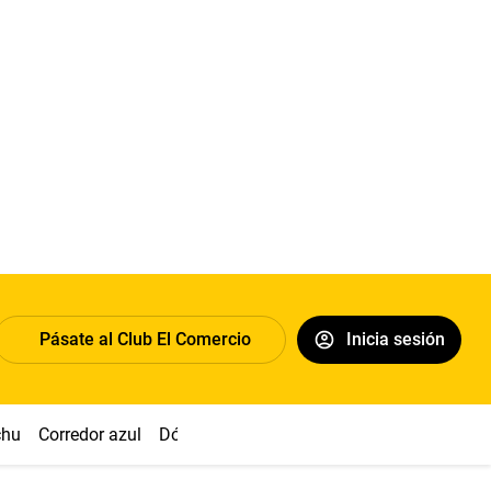
Pásate al Club El Comercio
Inicia sesión
chu
Corredor azul
Dólar
Congreso
Nasca
Acuña
Toled