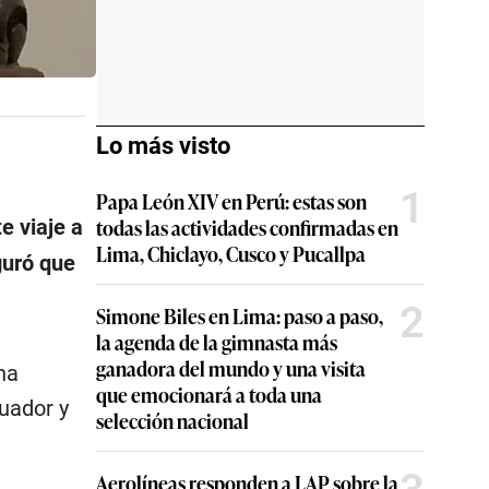
Lo más visto
1
Papa León XIV en Perú: estas son
todas las actividades confirmadas en
e viaje a
Lima, Chiclayo, Cusco y Pucallpa
guró que
2
Simone Biles en Lima: paso a paso,
la agenda de la gimnasta más
ganadora del mundo y una visita
na
que emocionará a toda una
cuador y
selección nacional
Aerolíneas responden a LAP sobre la