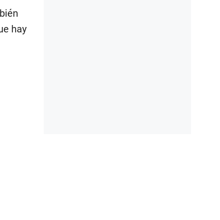
bién
ue hay