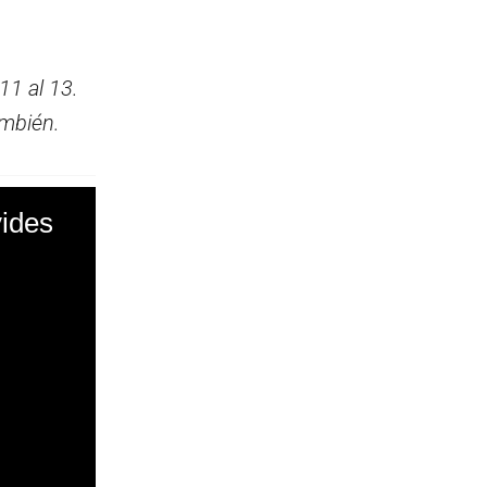
 11 al 13.
ambién.
vides