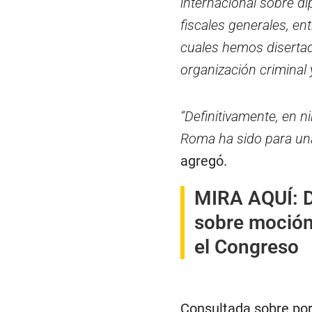
internacional sobre dip
fiscales generales, en
cuales hemos disertad
organización criminal 
“Definitivamente, en n
Roma ha sido para una 
agregó.
MIRA AQUÍ:
D
sobre moción
el Congreso
Consultada sobre por 