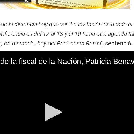
o de la distancia hay que ver. La invitación es desde el
conferencia es del 12 al 13 y el 10 tenía otra agenda t
, de distancia, hay del Perú hasta Roma”
, sentenció.
de la fiscal de la Nación, Patricia Bena