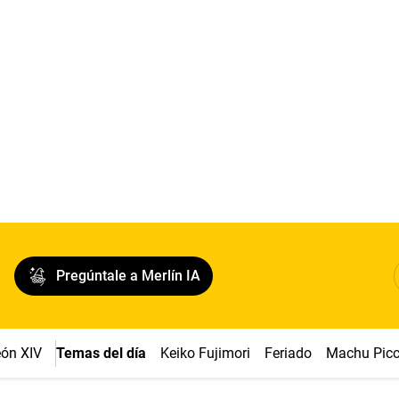
Pregúntale a Merlín IA
ón XIV
Temas del día
Keiko Fujimori
Feriado
Machu Pic