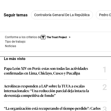
Seguir temas
Contraloría Genaral De La República
Pedro C
Conforme a los criterios de
Tipo de trabajo:
Noticias
Lo más visto
1
Papa León XIV en Perú: estas son todas las actividades
confirmadas en Lima, Chiclayo, Cusco y Pucallpa
2
Aerolíneas responden a LAP sobre la TUUA a escalas
internacionales: “Una reducción parcial deja intacta la
desventaja competitiva de fondo”
3
“La organización está recuperando el tiempo perdido”: Carlos