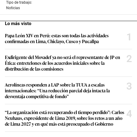
1
Papa León XIV en Perú: estas son todas las actividades
confirmadas en Lima, Chiclayo, Cusco y Pucallpa
2
Exdirigente del Movadef ya no será el representante de JP en
Ética: entretelones de los acuerdos iniciales sobre la
distribución de las comisiones
3
Aerolíneas responden a LAP sobre la TUUA a escalas
internacionales: “Una reducción parcial deja intacta la
desventaja competitiva de fondo”
4
“La organización está recuperando el tiempo perdido”: Carlos
Neuhaus, expresidente de Lima 2019, sobre los retos a un año
de Lima 2027 y en qué más está preocupado el Gobierno
5
Carril bidireccional del corredor Azul: Las razones detrás de la
postergación del cambio de sentido de la Av. Arequipa por parte
de la ATU