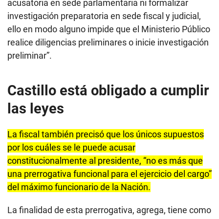
la Constitución, “no se puede emitir la resolución
acusatoria en sede parlamentaria ni formalizar
investigación preparatoria en sede fiscal y judicial,
ello en modo alguno impide que el Ministerio Público
realice diligencias preliminares o inicie investigación
preliminar”.
Castillo está obligado a cumplir
las leyes
La fiscal también precisó que los únicos supuestos
por los cuáles se le puede acusar
constitucionalmente al presidente, “no es más que
una prerrogativa funcional para el ejercicio del cargo”
del máximo funcionario de la Nación.