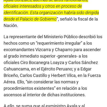
“
Se habría generado dentro del marco de una
organización criminal, la misma que habría estado
liderada, presuntamente, por el presidente de la
República, José Pedro Castillo y como presuntos
integrantes Arnulfo Bruno Pacheco Castillo, Walter
Ayala Gonzáles, además de altos funcionarios,
oficiales interesados y otros en proceso de
identificación. Esta organización habría sido dirigida
desde el Palacio de Gobierno
”, señaló la fiscal de la
Nación.
La representante del Ministerio Público describió los
hechos como un “requerimiento irregular” a los
excomandantes Vizcarra y Chaparro para ascender
al grado inmediato superior -generales- a los