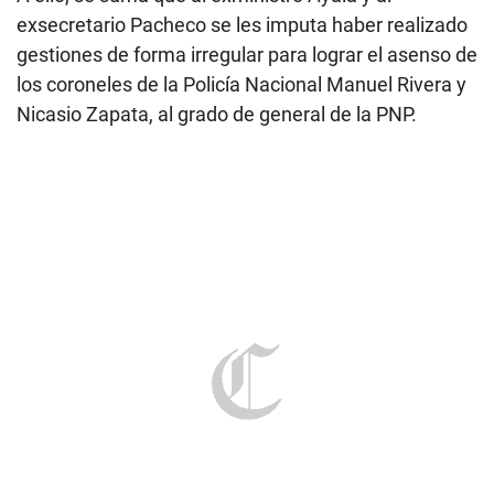
oficiales Ciro Bocanegra Loayza y Carlos Sánchez
Cahuancama, en el Ejército Peruano; y a Edgar
Briceño, Carlos Castillo y Herbert Vilca, en la Fuerza
Aérea. Ello, “sin considerar las normas y
procedimientos existentes” en relación a los
ascensos al interior de dichas instituciones.
A ello, se suma que al exministro Ayala y al
exsecretario Pacheco se les imputa haber realizado
gestiones de forma irregular para lograr el asenso de
los coroneles de la Policía Nacional Manuel Rivera y
Nicasio Zapata, al grado de general de la PNP.