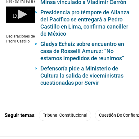
RECOMENDADO
Minsa vinculado a Vladimir Cerrón
Presidencia pro témpore de Alianza
Declaraciones de Pedro Castillo
del Pacífico se entregará a Pedro
0
Castillo en Lima, confirma canciller
seconds
de México
of
Declaraciones de
0
Pedro Castillo
Gladys Echaíz sobre encuentro en
seconds
casa de Rosselli Amuruz: “No
estamos impedidos de reunirnos”
Defensoría pide a Ministerio de
Cultura la salida de viceministras
cuestionadas por Servir
Seguir temas
Tribunal Constitucional
Cuestión De Confian