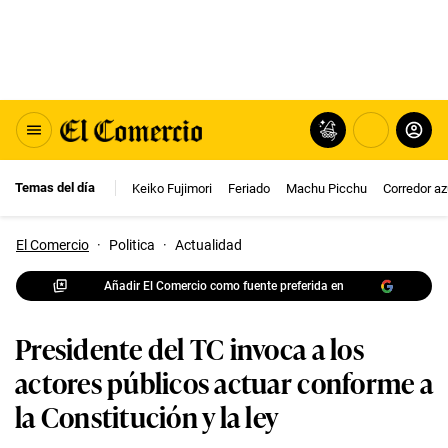
Temas del día
Keiko Fujimori
Feriado
Machu Picchu
Corredor az
El Comercio
·
Politica
·
Actualidad
Añadir El Comercio como fuente preferida en
Presidente del TC invoca a los
actores públicos actuar conforme a
la Constitución y la ley