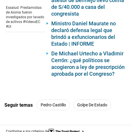
Congreso?
Alejandro Soto: la correlación
VIDEO RECOMENDADO
de fuerzas en la Comisión de
Ética y los plazos para una
Essalud: Prestamistas de Aionia fueron investigados por lavado de activos #VideosEC #UI
investigación
Colaborador eficaz afirma que
0
asesor de Bermejo llevó coima
seconds
of
de S/40.000 a casa del
Essalud: Prestamistas
10
de Aionia fueron
congresista
minutes,
investigados por lavado
53
de activos #VideosEC
Ministro Daniel Maurate no
seconds
#UI
declaró defensa legal que
brindó a exfuncionarios del
Estado | INFORME
De Michael Urtecho a Vladimir
Cerrón: ¿qué políticos se
acogieron a ley de prescripción
aprobada por el Congreso?