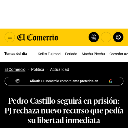
Temas del día
Keiko Fujimori
Feriado
Machu Picchu
Corredor az
El Comercio
·
Politica
·
Actualidad
Añadir El Comercio como fuente preferida en
Pedro Castillo seguirá en prisión:
PJ rechaza nuevo recurso que pedía
su libertad inmediata