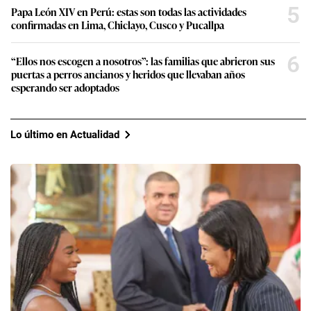
3
“La organización está recuperando el tiempo perdido”: Carlos
Neuhaus, expresidente de Lima 2019, sobre los retos a un año
de Lima 2027 y en qué más está preocupado el Gobierno
4
Simone Biles en Lima: paso a paso, la agenda de la gimnasta
más ganadora del mundo y una visita que emocionará a toda
una selección nacional
5
Papa León XIV en Perú: estas son todas las actividades
confirmadas en Lima, Chiclayo, Cusco y Pucallpa
6
“Ellos nos escogen a nosotros”: las familias que abrieron sus
puertas a perros ancianos y heridos que llevaban años
esperando ser adoptados
Lo último en Actualidad