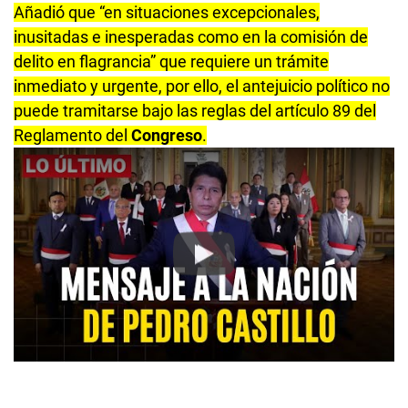
89 del Reglamento del Congreso “se ha diseñado
para situaciones normales, generales y esperadas”
para levantar el antejuicio de los altos funcionarios.
Añadió que “en situaciones excepcionales,
inusitadas e inesperadas como en la comisión de
delito en flagrancia” que requiere un trámite
inmediato y urgente, por ello, el antejuicio político no
puede tramitarse bajo las reglas del artículo 89 del
Reglamento del
Congreso
.
Play