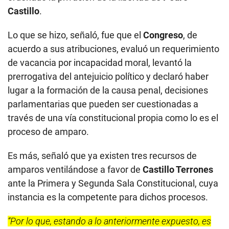
Sobre el proceso parlamentario, Torres Tasso señaló
que la resolución del Congreso N° 001-2022-2023-
CR, no trasgredió preceptos constitucionales, ni el
Reglamento del Parlamento, ni mucho menos atenta
contra la libertad individual, por cuanto no ha
ordenado la privación de la libertad de
Pedro
Castillo
.
Lo que se hizo, señaló, fue que el
Congreso
, de
acuerdo a sus atribuciones, evaluó un requerimiento
de vacancia por incapacidad moral, levantó la
prerrogativa del antejuicio político y declaró haber
lugar a la formación de la causa penal, decisiones
parlamentarias que pueden ser cuestionadas a
través de una vía constitucional propia como lo es el
proceso de amparo.