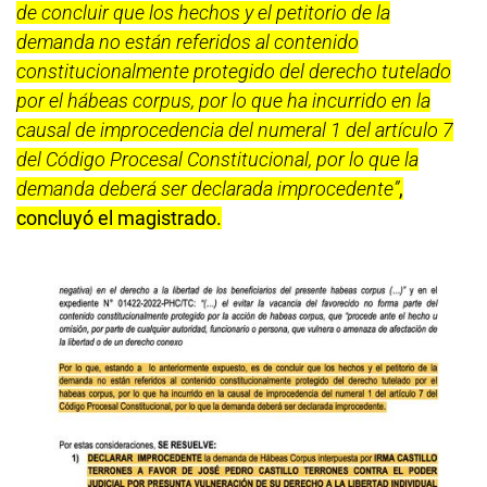
Es más, señaló que ya existen tres recursos de
amparos ventilándose a favor de
Castillo Terrones
ante la Primera y Segunda Sala Constitucional, cuya
instancia es la competente para dichos procesos.
“Por lo que, estando a lo anteriormente expuesto, es
de concluir que los hechos y el petitorio de la
demanda no están referidos al contenido
constitucionalmente protegido del derecho tutelado
por el hábeas corpus, por lo que ha incurrido en la
causal de improcedencia del numeral 1 del artículo 7
del Código Procesal Constitucional, por lo que la
demanda deberá ser declarada improcedente”
,
concluyó el magistrado.