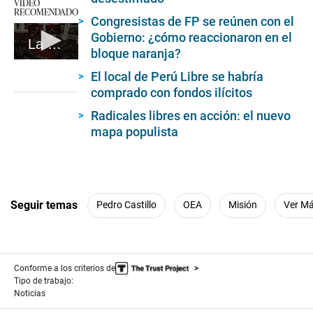
VIDEO
RECOMENDADO
Congresistas de FP se reúnen con el
Gobierno: ¿cómo reaccionaron en el
La cuestión de confianza dejará al gobierno igual de 'golpista' que la oposición a ojos de la OEA #CO #VideosEC
bloque naranja?
0
El local de Perú Libre se habría
seconds
of
comprado con fondos ilícitos
7
minutes,
Radicales libres en acción: el nuevo
50
mapa populista
seconds
Seguir temas
Pedro Castillo
OEA
Misión
Ver M
Conforme a los criterios de
Tipo de trabajo:
Noticias