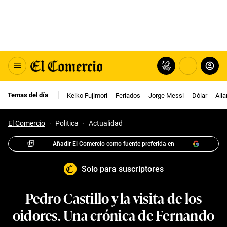
Temas del día
Keiko Fujimori
Feriados
Jorge Messi
Dólar
Ali
El Comercio
·
Politica
·
Actualidad
Añadir El Comercio como fuente preferida en
Solo para suscriptores
Pedro Castillo y la visita de los
oidores. Una crónica de Fernando