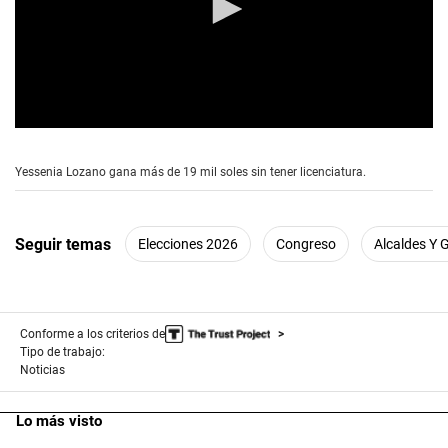
0
s
e
Yessenia Lozano gana más de 19 mil soles sin tener licenciatura.
c
o
n
d
Seguir temas
Elecciones 2026
Congreso
Alcaldes Y
s
o
f
5
m
i
Conforme a los criterios de
n
Tipo de trabajo:
u
Noticias
t
e
s
Lo más visto
,
1