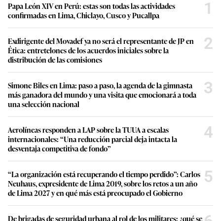
1
1
Papa León XIV en Perú: estas son todas las actividades
s
confirmadas en Lima, Chiclayo, Cusco y Pucallpa
e
c
o
2
Exdirigente del Movadef ya no será el representante de JP en
n
Ética: entretelones de los acuerdos iniciales sobre la
d
s
distribución de las comisiones
3
Simone Biles en Lima: paso a paso, la agenda de la gimnasta
más ganadora del mundo y una visita que emocionará a toda
una selección nacional
4
Aerolíneas responden a LAP sobre la TUUA a escalas
internacionales: “Una reducción parcial deja intacta la
desventaja competitiva de fondo”
5
“La organización está recuperando el tiempo perdido”: Carlos
Neuhaus, expresidente de Lima 2019, sobre los retos a un año
de Lima 2027 y en qué más está preocupado el Gobierno
De brigadas de seguridad urbana al rol de los militares: ¿qué se