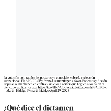
La votación solo ratifica las posturas ya conocidas sobre la reelección
subnacional: FP, APP, RP, SP y Avanza se mantienen a favor. Podemos y Acción
Popular se mantienen en contra y sin ellos es difícil que lleguen a los 87 en el
pleno. Lo explicamos acá:
https://t.co/H65VAIoGsZ
pic.twitter.com/g8BAbIf0Nc
— Martin Hidalgo (@martinhidalgo)
April 29, 2025
¿Qué dice el dictamen