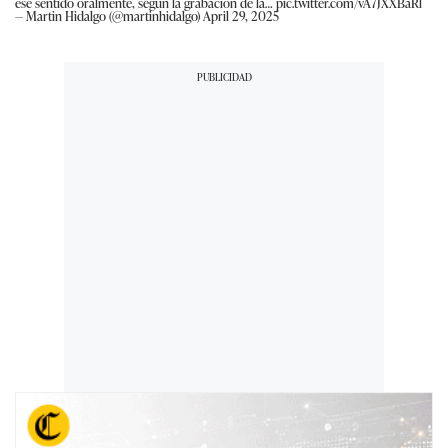
ese sentido oralmente, según la grabación de la…
pic.twitter.com/vA7JXXBaRl
— Martin Hidalgo (@martinhidalgo)
April 29, 2025