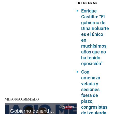
INTERESAR
Enrique
Castillo: “El
gobierno de
Dina Boluarte
es el único
en
muchísimos
años que no
ha tenido
oposición”
Con
amenaza
velada y
sesiones
fuera de
VIDEO RECOMENDADO
plazo,
congresistas
Gobierno defiende inversión y desarrollo en Piura pese a críticas y deslealtades
de izquierda