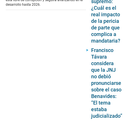
está libre de corrupción y seguirá avanzando en el
supremo:
desarrollo hasta 2026.
¿Cuál es el
real impacto
de la pericia
de parte que
complica a
mandataria?
Francisco
Távara
considera
que la JNJ
no debió
pronunciarse
sobre el caso
Benavides:
“El tema
estaba
judicializado”