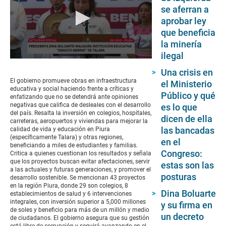
se aferran a
aprobar ley
que beneficia
la minería
ilegal
0
seconds
Una crisis en
of
El gobierno promueve obras en infraestructura
el Ministerio
5
educativa y social haciendo frente a críticas y
minutes,
Público y qué
enfatizando que no se detendrá ante opiniones
4
negativas que califica de desleales con el desarrollo
es lo que
seconds
del país. Resalta la inversión en colegios, hospitales,
dicen de ella
carreteras, aeropuertos y viviendas para mejorar la
las bancadas
calidad de vida y educación en Piura
(específicamente Talara) y otras regiones,
en el
beneficiando a miles de estudiantes y familias.
Congreso:
Critica a quienes cuestionan los resultados y señala
que los proyectos buscan evitar afectaciones, servir
estas son las
a las actuales y futuras generaciones, y promover el
posturas
desarrollo sostenible. Se mencionan 43 proyectos
en la región Piura, donde 29 son colegios, 8
Dina Boluarte
establecimientos de salud y 6 intervenciones
integrales, con inversión superior a 5,000 millones
y su firma en
de soles y beneficio para más de un millón y medio
un decreto
de ciudadanos. El gobierno asegura que su gestión