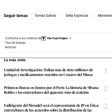
Seguir temas
Tomás Gálvez
Delia Espinoza
Ministeri
Conforme a los criterios de
Tipo de trabajo:
Noticias
Lo más visto
1
Unidad de Investigación: Hallan más de siete millones de
jeringas y medicamentos vencidos en Cenares del Minsa
2
Primeras fisuras en Juntos por el Perú: La historia de Silvana
Robles y los entretelones del aparente voto de traición
3
Exdirigente del Movadef será el representante de JP en Ética:
entretelones de los acuerdos sobre la distribución de las