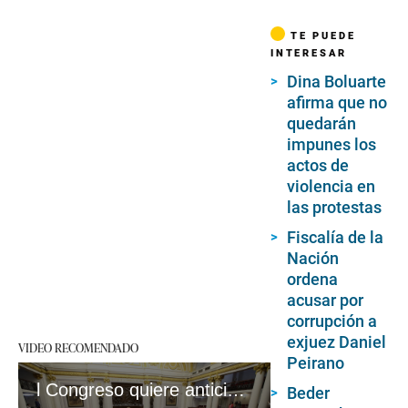
TE PUEDE
INTERESAR
Dina Boluarte
afirma que no
quedarán
impunes los
actos de
violencia en
las protestas
Fiscalía de la
Nación
ordena
acusar por
corrupción a
exjuez Daniel
VIDEO RECOMENDADO
Peirano
l Congreso quiere anticipar confirmación del adelanto el 15 de febrero. No es suficiente #VideosEC #CO
Beder