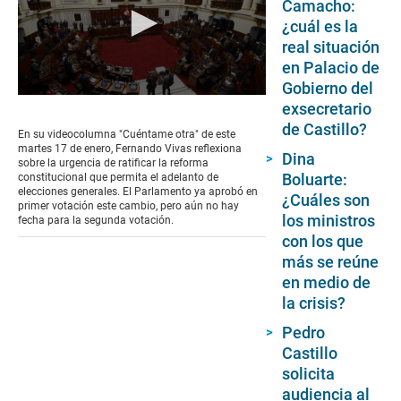
Camacho:
¿cuál es la
real situación
en Palacio de
Gobierno del
0
exsecretario
seconds
de Castillo?
of
En su videocolumna "Cuéntame otra" de este
5
martes 17 de enero, Fernando Vivas reflexiona
Dina
minutes,
sobre la urgencia de ratificar la reforma
29
Boluarte:
constitucional que permita el adelanto de
seconds
elecciones generales. El Parlamento ya aprobó en
¿Cuáles son
primer votación este cambio, pero aún no hay
los ministros
fecha para la segunda votación.
con los que
más se reúne
en medio de
la crisis?
Pedro
Castillo
solicita
audiencia al