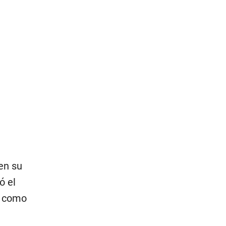
 en su
ó el
o como