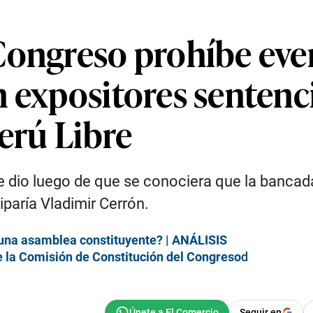
Congreso prohíbe even
 expositores sentenci
Perú Libre
e dio luego de que se conociera que la bancada
paría Vladimir Cerrón.
 una asamblea constituyente? | ANÁLISIS
e la Comisión de Constitución del Congreso
d
Seguir en