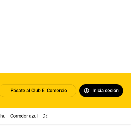
Pásate al Club El Comercio
Inicia sesión
chu
Corredor azul
Dólar
Congreso
Nasca
Acuña
Toled