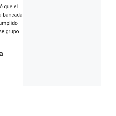
ó que el
la bancada
cumplido
ese grupo
a