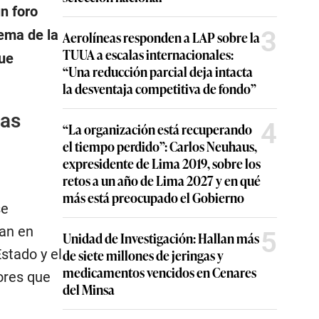
n foro
3
tema de la
Aerolíneas responden a LAP sobre la
TUUA a escalas internacionales:
fue
“Una reducción parcial deja intacta
la desventaja competitiva de fondo”
las
4
“La organización está recuperando
el tiempo perdido”: Carlos Neuhaus,
expresidente de Lima 2019, sobre los
retos a un año de Lima 2027 y en qué
más está preocupado el Gobierno
se
yan en
5
Unidad de Investigación: Hallan más
Estado y el
de siete millones de jeringas y
medicamentos vencidos en Cenares
ores que
del Minsa