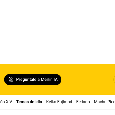
Pregúntale a Merlín IA
ón XIV
Temas del día
Keiko Fujimori
Feriado
Machu Pic