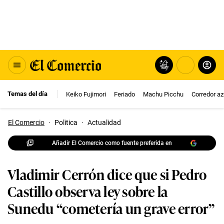
Temas del día
Keiko Fujimori
Feriado
Machu Picchu
Corredor az
El Comercio
·
Politica
·
Actualidad
Añadir El Comercio como fuente preferida en
Vladimir Cerrón dice que si Pedro
Castillo observa ley sobre la
Sunedu “cometería un grave error”