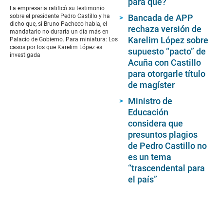
para qué?
of
La empresaria ratificó su testimonio
3
sobre el presidente Pedro Castillo y ha
Bancada de APP
minutes,
dicho que, si Bruno Pacheco habla, el
rechaza versión de
14
mandatario no duraría un día más en
seconds
Karelim López sobre
Palacio de Gobierno. Para miniatura: Los
casos por los que Karelim López es
supuesto “pacto” de
investigada
Acuña con Castillo
para otorgarle título
de magíster
Ministro de
Educación
considera que
presuntos plagios
de Pedro Castillo no
es un tema
“trascendental para
el país”