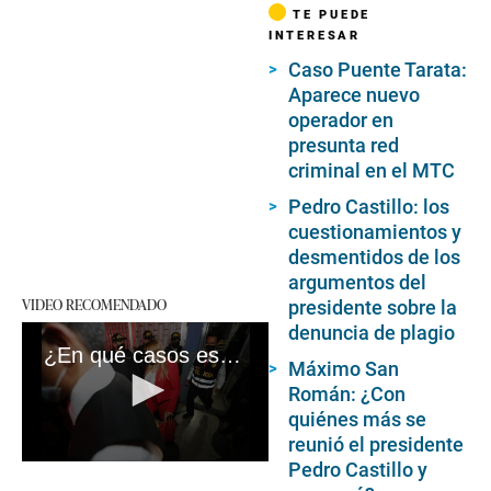
TE PUEDE
INTERESAR
Caso Puente Tarata:
Aparece nuevo
operador en
presunta red
criminal en el MTC
Pedro Castillo: los
cuestionamientos y
desmentidos de los
argumentos del
VIDEO RECOMENDADO
presidente sobre la
denuncia de plagio
¿En qué casos está involucrada Karelim López? #VideosEC
Máximo San
Román: ¿Con
quiénes más se
reunió el presidente
Pedro Castillo y
0
seconds