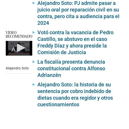
Alejandro Soto: PJ admite pasar a
juicio oral por reparación civil en su
contra, pero cita a audiencia para el
2024
Votó contra la vacancia de Pedro
VIDEO
RECOMENDADO
Castillo, se abstuvo en el caso
Freddy Díaz y ahora preside la
Alejandro Soto
Comisión de Justicia
0
La fiscalía presenta denuncia
seconds
of
constitucional contra Alfonso
Alejandro Soto
2
Adrianzén
minutes,
49
Alejandro Soto: la historia de su
seconds
sentencia por cobro indebido de
dietas cuando era regidor y otros
cuestionamientos