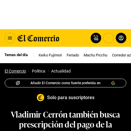
Temas del día
Keiko Fujimori
Feriado
Machu Picchu
Corredor az
El Comercio
·
Politica
·
Actualidad
Añadir El Comercio como fuente preferida en
Solo para suscriptores
Vladimir Cerrón también busca
prescripción del pago de la