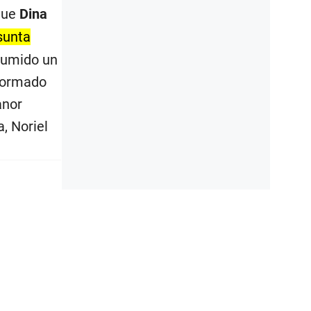
 que
Dina
sunta
asumido un
nformado
anor
, Noriel