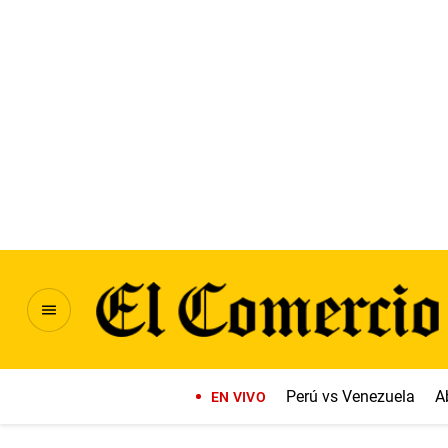
Perú vs Venezuela
A
EN VIVO