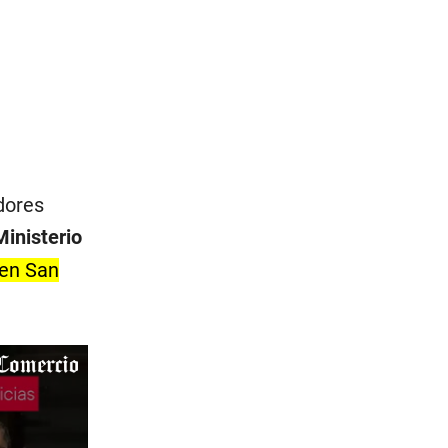
dores
Ministerio
 en San