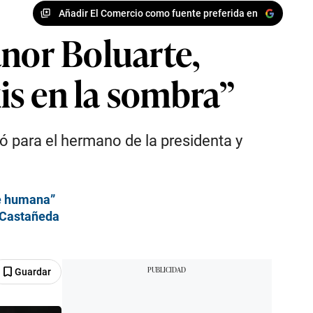
Añadir El Comercio como fuente preferida en
anor Boluarte,
is en la sombra”
tó para el hermano de la presidenta y
te humana”
 Castañeda
Guardar