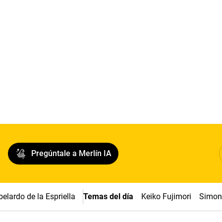
Pregúntale a Merlín IA
belardo de la Espriella
Temas del día
Keiko Fujimori
Simon 