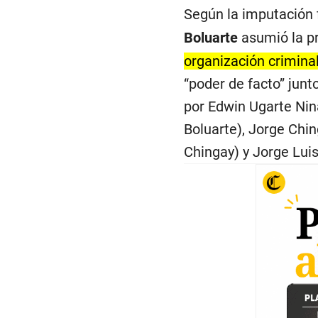
Según la imputación f
Boluarte
asumió la pr
organización crimina
“poder de facto” jun
por Edwin Ugarte Nin
Boluarte), Jorge Chi
Chingay) y Jorge Luis