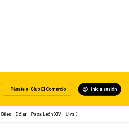
Pásate al Club El Comercio
Inicia sesión
Biles
Dólar
Papa León XIV
U vs Cristal
Congreso
Mach