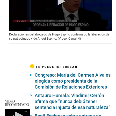
0
Declaraciones del abogado de Hugo Espino confirmado la liberación de
s
su patrocinado y de Anggi Espino. (Video: Canal N)
e
c
o
n
d
s
o
TE PUEDE INTERESAR
f
5
Congreso: María del Carmen Alva es
m
elegida como presidenta de la
i
n
Comisión de Relaciones Exteriores
u
t
Antauro Humala: Vladimir Cerrón
e
afirma que “nunca debió tener
VIDEO
s
RECOMENDADO
sentencia injusta de esa naturaleza”
,
6
s
Benji Espinoza sobre entrega de