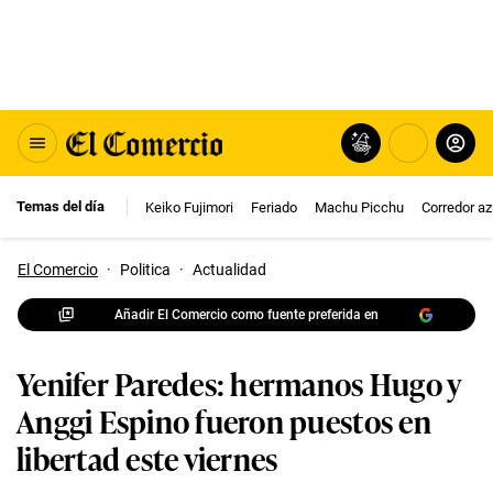
Temas del día
Keiko Fujimori
Feriado
Machu Picchu
Corredor az
El Comercio
·
Politica
·
Actualidad
Añadir El Comercio como fuente preferida en
Yenifer Paredes: hermanos Hugo y
Anggi Espino fueron puestos en
libertad este viernes