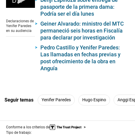
Declaraciones de Yenifer Paredes en su audiencia
e
pasaporte de la primera dama:
c
0
Podría ser el día lunes
o
seconds
n
of
Declaraciones de
Geiner Alvarado: ministro del MTC
d
0
Yenifer Paredes
s
seconds
permaneció seis horas en Fiscalía
en su audiencia
para declarar por investigación
Pedro Castillo y Yenifer Paredes:
Las llamadas en fechas previas y
post ofrecimiento de la obra en
Anguía
Seguir temas
Yenifer Paredes
Hugo Espino
Anggi Es
Conforme a los criterios de
Tipo de trabajo: