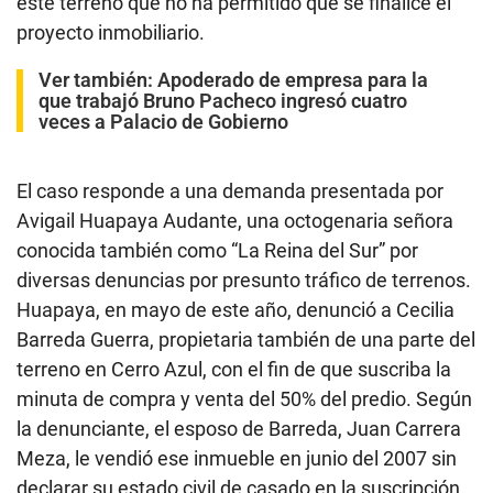
inicios de año que le permite tomar decisiones en las
empresas donde ella tiene acciones. Entre estas
figuran: Vigarza S.A.C., Mazavig, Multimethal
Company, Grupo Vigarza, Villaverde Company y el
Estudio Villaverde. En la mayoría de compañías que
tiene este empresario aparecen sus padres: Luz
Marina y Marcial Villaverde Morán, fallecido en el
2019.
Como muestra el gráfico que acompaña esta nota,
Villaverde ha fundado dos sociedades más: la
Fundación Villaverde y la Corporación Marviga
E.I.R.L. Sin embargo, en la actualidad su mayor
apuesta está en la venta de terrenos al sur de Lima:
específicamente, entre el kilómetro 124 y 125 de la
Panamericana Sur. A través de las redes sociales de
Villaverde Company, este empresario promocionaba