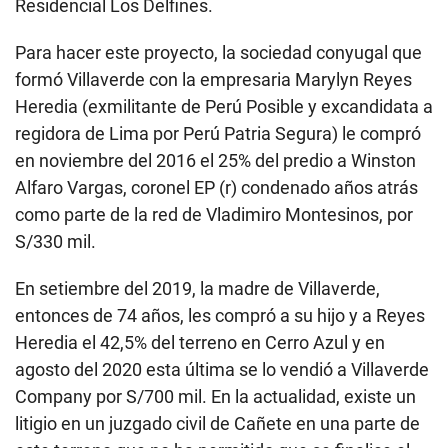
Villaverde, de 45 años, no es un personaje
desconocido para los medios. Ha sido entrevistado
reiteradas veces como experto en temas de
seguridad al ser el rostro de la empresa Vigarza
S.A.C., fundada por su madre, Luz Marina García
Velarde, y su hermana menor Rocío Vanessa.
Aunque en la actualidad él asegura que no es
accionista, socio, representante o apoderado de la
compañía, tiene un poder dado por su madre a