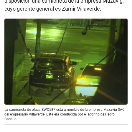
la denunciante, el esposo de Barreda, Juan Carrera
Meza, le vendió ese inmueble en junio del 2007 sin
declarar su estado civil de casado en la suscripción
de la escritura pública.
En dicho proceso, la empresa de Villaverde,
Villaverde Company, solicitó participar como
litisconsorte. Sin embargo, en octubre su pedido fue
rechazado en primera instancia y está a la espera de
la decisión de una sala superior. Pero Huapaya no es
la única que presenta denuncias. El empresario
Villaverde también figura con diversas denuncias en
el sistema policial. Entre ellas, por presunta
usurpación de terrenos en Cerro Azul.
Este Diario intentó comunicarse con el empresario
Villaverde, pero al cierre de esta edición su estudio