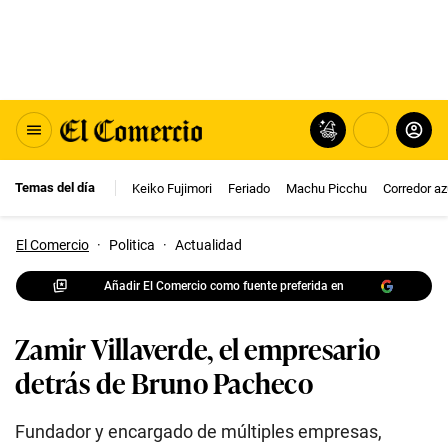
Temas del día
Keiko Fujimori
Feriado
Machu Picchu
Corredor az
El Comercio
·
Politica
·
Actualidad
Añadir El Comercio como fuente preferida en
Zamir Villaverde, el empresario
detrás de Bruno Pacheco
Fundador y encargado de múltiples empresas,