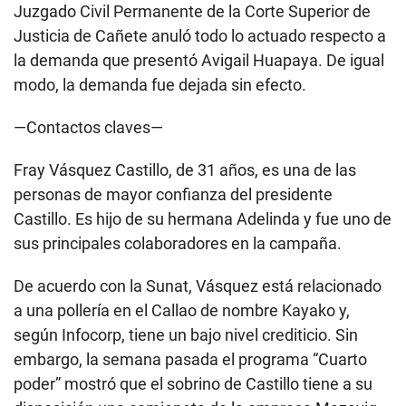
Company por S/700 mil. En la actualidad, existe un
litigio en un juzgado civil de Cañete en una parte de
este terreno que no ha permitido que se finalice el
proyecto inmobiliario.
Ver también:
Apoderado de empresa para la
que trabajó Bruno Pacheco ingresó cuatro
veces a Palacio de Gobierno
El caso responde a una demanda presentada por
Avigail Huapaya Audante, una octogenaria señora
conocida también como “La Reina del Sur” por
diversas denuncias por presunto tráfico de terrenos.
Huapaya, en mayo de este año, denunció a Cecilia
Barreda Guerra, propietaria también de una parte del
terreno en Cerro Azul, con el fin de que suscriba la
minuta de compra y venta del 50% del predio. Según