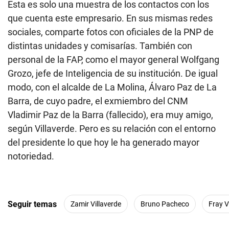
no atendió nuestras llamadas.
Actualización: El pasado 12 de diciembre, el 2°
Juzgado Civil Permanente de la Corte Superior de
Justicia de Cañete anuló todo lo actuado respecto a
la demanda que presentó Avigail Huapaya. De igual
modo, la demanda fue dejada sin efecto.
—Contactos claves—
Fray Vásquez Castillo, de 31 años, es una de las
personas de mayor confianza del presidente
Castillo. Es hijo de su hermana Adelinda y fue uno de
sus principales colaboradores en la campaña.
De acuerdo con la Sunat, Vásquez está relacionado
a una pollería en el Callao de nombre Kayako y,
según Infocorp, tiene un bajo nivel crediticio. Sin