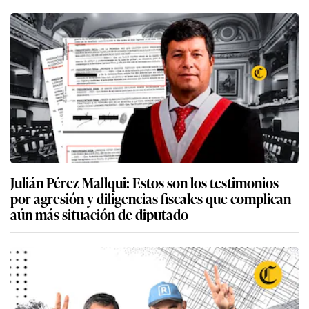
4
“La organización está recuperando el tiempo perdido”: Carlos
Neuhaus, expresidente de Lima 2019, sobre los retos a un año
de Lima 2027 y en qué más está preocupado el Gobierno
5
Aerolíneas responden a LAP sobre la TUUA a escalas
internacionales: “Una reducción parcial deja intacta la
desventaja competitiva de fondo”
6
Héctor Lavoe en Lima: hace 40 años el ‘Cantante de los
Cantantes’ hizo bailar a la Feria del Hogar | FOTOS
Lo último en Actualidad