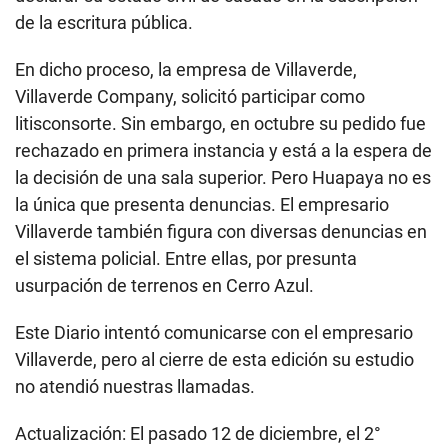
desde el año pasado la construcción de un proyecto
inmobiliario en Cerro Azul bajo el nombre de
Residencial Los Delfines.
Para hacer este proyecto, la sociedad conyugal que
formó Villaverde con la empresaria Marylyn Reyes
Heredia (exmilitante de Perú Posible y excandidata a
regidora de Lima por Perú Patria Segura) le compró
en noviembre del 2016 el 25% del predio a Winston
Alfaro Vargas, coronel EP (r) condenado años atrás
como parte de la red de Vladimiro Montesinos, por
S/330 mil.
En setiembre del 2019, la madre de Villaverde,
entonces de 74 años, les compró a su hijo y a Reyes
Heredia el 42,5% del terreno en Cerro Azul y en
agosto del 2020 esta última se lo vendió a Villaverde