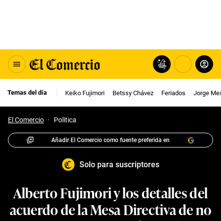
Temas del día
Keiko Fujimori
Betssy Chávez
Feriados
Jorge Me
El Comercio
·
Politica
Añadir El Comercio como fuente preferida en
Solo para suscriptores
Alberto Fujimori y los detalles del
acuerdo de la Mesa Directiva de no