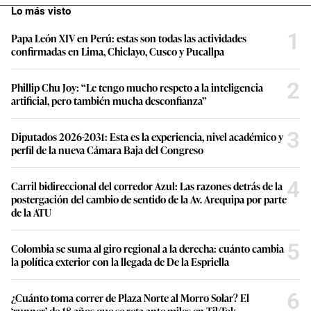
Lo más visto
1
Papa León XIV en Perú: estas son todas las actividades
confirmadas en Lima, Chiclayo, Cusco y Pucallpa
2
Phillip Chu Joy: “Le tengo mucho respeto a la inteligencia
artificial, pero también mucha desconfianza”
3
Diputados 2026-2031: Esta es la experiencia, nivel académico y
perfil de la nueva Cámara Baja del Congreso
4
Carril bidireccional del corredor Azul: Las razones detrás de la
postergación del cambio de sentido de la Av. Arequipa por parte
de la ATU
5
Colombia se suma al giro regional a la derecha: cuánto cambia
la política exterior con la llegada de De la Espriella
6
¿Cuánto toma correr de Plaza Norte al Morro Solar? El
‘runner’ de 18 años que se reta ante miles en TikTok