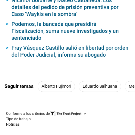
Nicanor Boluarte y Mateo Castañeda: Los
detalles del pedido de prisión preventiva por
Caso ‘Waykis en la sombra’
Podemos, la bancada que presidirá
Fiscalización, suma nueve investigados y un
sentenciado
Fray Vásquez Castillo salió en libertad por orden
del Poder Judicial, informa su abogado
Seguir temas
Alberto Fujimori
Eduardo Salhuana
Mes
Conforme a los criterios de
Tipo de trabajo:
Noticias