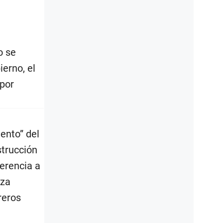
o se
erno, el
 por
ento” del
strucción
ferencia a
nza
reros