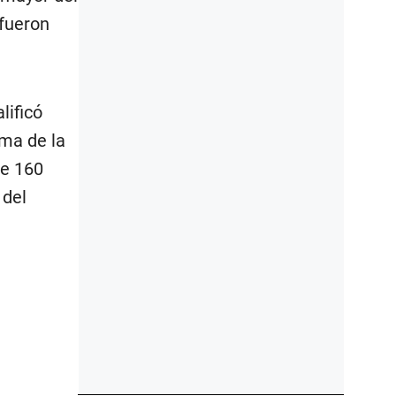
 fueron
lificó
oma de la
de 160
 del