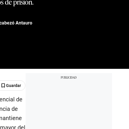
 de prisión.
encabezó Antauro
Guardar
encial de
ncia de
 mantiene
l mayor del