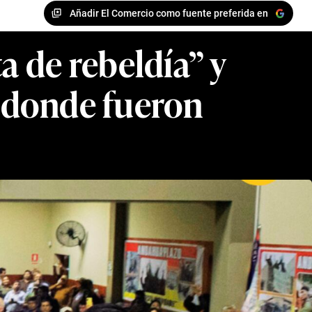
Añadir El Comercio como fuente preferida en
a de rebeldía” y
’ donde fueron