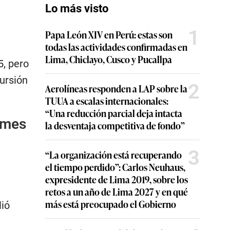
Lo más visto
1
Papa León XIV en Perú: estas son
todas las actividades confirmadas en
Lima, Chiclayo, Cusco y Pucallpa
5, pero
ursión
2
Aerolíneas responden a LAP sobre la
TUUA a escalas internacionales:
“Una reducción parcial deja intacta
rmes
la desventaja competitiva de fondo”
3
“La organización está recuperando
el tiempo perdido”: Carlos Neuhaus,
expresidente de Lima 2019, sobre los
retos a un año de Lima 2027 y en qué
más está preocupado el Gobierno
lió