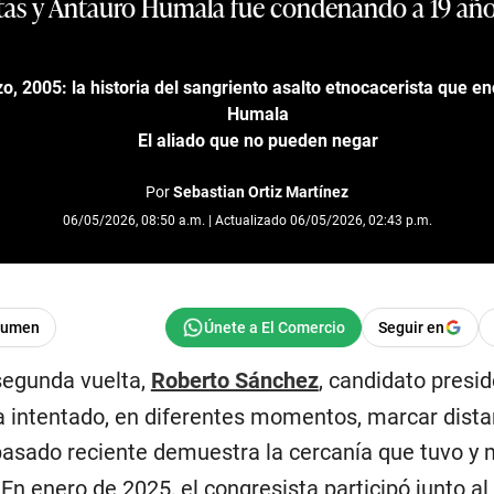
tas y Antauro Humala fue condenando a 19 años
, 2005: la historia del sangriento asalto etnocacerista que 
Humala
El aliado que no pueden negar
Por
Sebastian Ortiz Martínez
06/05/2026, 08:50 a.m. | Actualizado 06/05/2026, 02:43 p.m.
sumen
Seguir en
segunda vuelta,
Roberto Sánchez
, candidato presid
ha intentado, en diferentes momentos, marcar dista
 pasado reciente demuestra la cercanía que tuvo y
 En enero de 2025, el congresista participó junto a