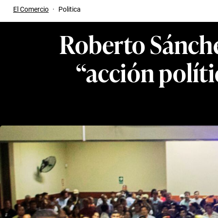
El Comercio
·
Politica
Roberto Sánchez
“acción polít