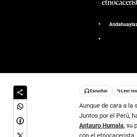
etnocaceris
Andahuaylazo
Escuchar
Leer re
Aunque de cara a la 
Juntos por el Perú, 
Antauro Humala
, su
con el etnocacerista.