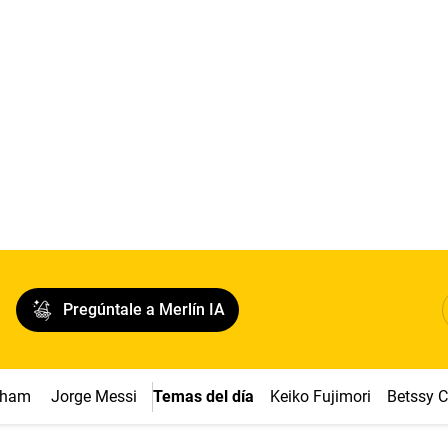
Pregúntale a Merlín IA
ngham
Jorge Messi
Temas del día
Keiko Fujimori
Betssy 