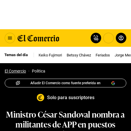
Temas del día
Keiko Fujimori
Betssy Chávez
Feriados
Jorge Me
El Comercio
·
Politica
Añadir El Comercio como fuente preferida en
Solo para suscriptores
Ministro César Sandoval nombra a
militantes de APP en puestos