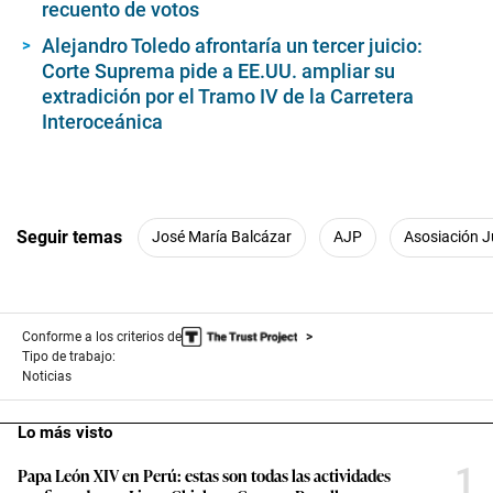
recuento de votos
Alejandro Toledo afrontaría un tercer juicio:
Corte Suprema pide a EE.UU. ampliar su
extradición por el Tramo IV de la Carretera
Interoceánica
Seguir temas
José María Balcázar
AJP
Asosiación J
Conforme a los criterios de
Tipo de trabajo:
Noticias
Lo más visto
1
Papa León XIV en Perú: estas son todas las actividades