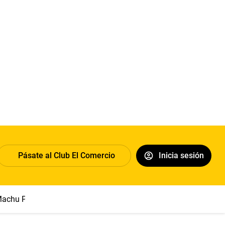
Pásate al Club El Comercio
Inicia sesión
achu Picchu
Abelardo de la Espriella
Sueldo mínimo
Clim