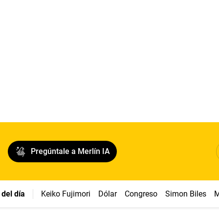
Pregúntale a Merlín IA
del día
Keiko Fujimori
Dólar
Congreso
Simon Biles
M