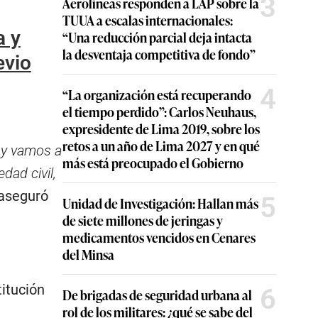
3
Aerolíneas responden a LAP sobre la
TUUA a escalas internacionales:
a y
“Una reducción parcial deja intacta
la desventaja competitiva de fondo”
evio
4
“La organización está recuperando
el tiempo perdido”: Carlos Neuhaus,
expresidente de Lima 2019, sobre los
retos a un año de Lima 2027 y en qué
 y vamos a
más está preocupado el Gobierno
dad civil,
 aseguró
5
Unidad de Investigación: Hallan más
de siete millones de jeringas y
medicamentos vencidos en Cenares
del Minsa
itución
6
De brigadas de seguridad urbana al
rol de los militares: ¿qué se sabe del