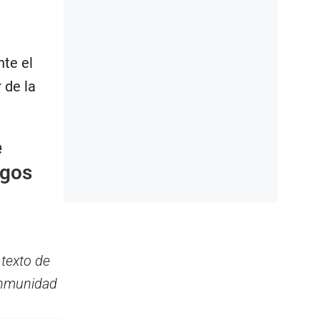
nte el
 de la
e
rgos
 texto de
 inmunidad