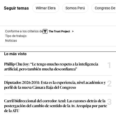
Seguir temas
Wilmar Elera
Somos Perú
Congreso De 
Conforme a los criterios de
Tipo de trabajo:
Noticias
Lo más visto
1
Phillip Chu Joy: “Le tengo mucho respeto a la inteligencia
artificial, pero también mucha desconfianza”
2
Diputados 2026-2031: Esta es la experiencia, nivel académico y
perfil de la nueva Cámara Baja del Congreso
3
Carril bidireccional del corredor Azul: Las razones detrás de la
postergación del cambio de sentido de la Av. Arequipa por parte
de la ATU