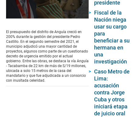
presidente
Fiscal de la
Nación niega
0
seconds
usar su cargo
of
El presupuesto del distrito de Anguía creció en
para
2
200% durante la gestión del presidente Pedro
minutes,
beneficiar a su
Castillo. En el segundo semestre del 2021, el
33
municipio adjudicó una mayor cantidad de
hermana en
seconds
proyectos, algunos como parte de un cuestionado
una
decreto de urgencia emitido por el actual
investigación
gobierno. Entre las obras, se destaca la vía Anguía
- Tacabamba de 22 km de más de S/19 millones,
Caso Metro de
ubicada a solo 15 metros de la casa del
mandatario y que fue adjudicada a un consorcio
Lima:
con inusitada celeridad.
acusación
contra Jorge
Cuba y otros
iniciará etapa
de juicio oral