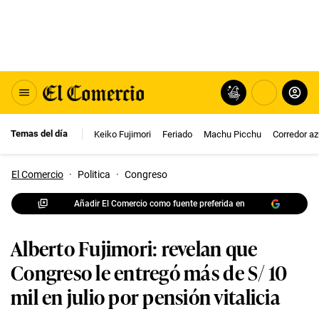
Temas del día
Keiko Fujimori
Feriado
Machu Picchu
Corredor az
El Comercio
·
Politica
·
Congreso
Añadir El Comercio como fuente preferida en
Alberto Fujimori: revelan que
Congreso le entregó más de S/ 10
mil en julio por pensión vitalicia