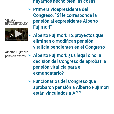
hayamos hecho bien las cosas”
Primera vicepresidenta del
Congreso: “Sí le corresponde la
VIDEO
pensión al expresidente Alberto
RECOMENDADO
Fujimori”
Alberto Fujimori: 12 proyectos que
Alberto Fujimori: pensión exprés
eliminan o modifican pensión
0
vitalicia pendientes en el Congreso
seconds
of
Alberto Fujimori:
5
Alberto Fujimori: ¿Es legal o no la
pensión exprés
minutes,
decisión del Congreso de aprobar la
2
pensión vitalicia para el
seconds
exmandatario?
Funcionarios del Congreso que
aprobaron pensión a Alberto Fujimori
están vinculados a APP