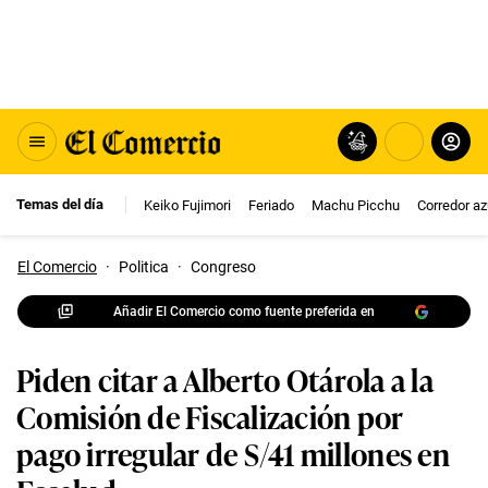
Temas del día
Keiko Fujimori
Feriado
Machu Picchu
Corredor az
El Comercio
·
Politica
·
Congreso
Añadir El Comercio como fuente preferida en
Piden citar a Alberto Otárola a la
Comisión de Fiscalización por
pago irregular de S/41 millones en