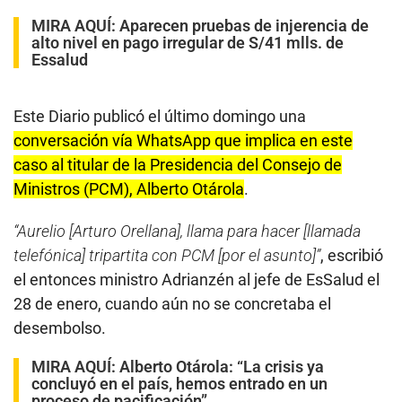
MIRA AQUÍ:
Aparecen pruebas de injerencia de
alto nivel en pago irregular de S/41 mlls. de
Essalud
Este Diario publicó el último domingo una
conversación vía WhatsApp que implica en este
caso al titular de la Presidencia del Consejo de
Ministros (PCM), Alberto Otárola
.
“Aurelio [Arturo Orellana], llama para hacer [llamada
telefónica] tripartita con PCM [por el asunto]”
, escribió
el entonces ministro Adrianzén al jefe de EsSalud el
28 de enero, cuando aún no se concretaba el
desembolso.
MIRA AQUÍ:
Alberto Otárola: “La crisis ya
concluyó en el país, hemos entrado en un
proceso de pacificación”