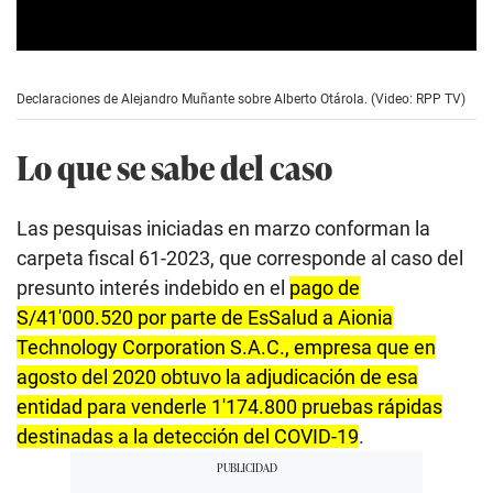
0
s
e
Declaraciones de Alejandro Muñante sobre Alberto Otárola. (Video: RPP TV)
c
o
n
Lo que se sabe del caso
d
s
o
f
Las pesquisas iniciadas en marzo conforman la
2
m
carpeta fiscal 61-2023, que corresponde al caso del
i
presunto interés indebido en el
pago de
n
u
S/41′000.520 por parte de EsSalud a Aionia
t
e
Technology Corporation S.A.C., empresa que en
s
,
agosto del 2020 obtuvo la adjudicación de esa
4
entidad para venderle 1′174.800 pruebas rápidas
3
s
destinadas a la detección del COVID-19
.
e
c
o