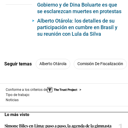
of
Gobierno y de Dina Boluarte es que
6
se esclarezcan muertes en protestas
minutes,
19
Alberto Otárola: los detalles de su
seconds
participación en cumbre en Brasil y
su reunión con Lula da Silva
Seguir temas
Alberto Otárola
Comisión De Fiscalización
Conforme a los criterios de
Tipo de trabajo:
Noticias
Lo más visto
1
Simone Biles en Lima: paso a paso, la agenda de la gimnasta