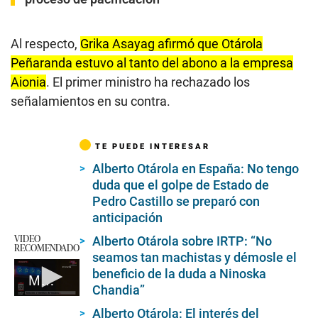
Al respecto,
Grika Asayag afirmó que Otárola
Peñaranda estuvo al tanto del abono a la empresa
Aionia
. El primer ministro ha rechazado los
señalamientos en su contra.
TE PUEDE INTERESAR
Alberto Otárola en España: No tengo
duda que el golpe de Estado de
Pedro Castillo se preparó con
anticipación
VIDEO
Alberto Otárola sobre IRTP: “No
RECOMENDADO
seamos tan machistas y démosle el
beneficio de la duda a Ninoska
Maurate, el ministro denunciado
Chandia”
0
Alberto Otárola: El interés del
seconds