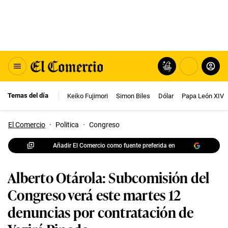
Temas del día
Keiko Fujimori
Simon Biles
Dólar
Papa León XIV
El Comercio
·
Politica
·
Congreso
Añadir El Comercio como fuente preferida en
Alberto Otárola: Subcomisión del
Congreso verá este martes 12
denuncias por contratación de