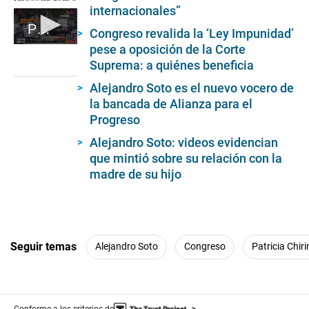
5
internacionales”
3
Punto Final: caso congresista diez por ciento
s
Congreso revalida la ‘Ley Impunidad’
e
pese a oposición de la Corte
0
c
seconds
o
Suprema: a quiénes beneficia
of
n
5
d
Alejandro Soto es el nuevo vocero de
minutes,
s
la bancada de Alianza para el
23
seconds
Progreso
Alejandro Soto: videos evidencian
que mintió sobre su relación con la
madre de su hijo
Seguir temas
Alejandro Soto
Congreso
Patricia Chir
Conforme a los criterios de