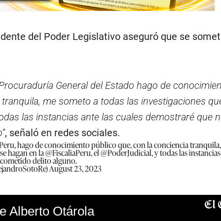
sidente del Poder Legislativo aseguró que se somet
a Procuraduría General del Estado hago de conocimien
 tranquila, me someto a todas las investigaciones qu
 todas las instancias ante las cuales demostraré que 
o”
, señaló en redes sociales.
Peru
, hago de conocimiento público que, con la conciencia tranquila
 se hagan en la
@FiscaliaPeru
, el
@PoderJudicial
, y todas las instancias
 cometido delito alguno.
lejandroSotoRe)
August 23, 2023
e Alberto Otárola