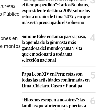
3
el tiempo perdido”: Carlos Neuhaus,
ntreras
expresidente de Lima 2019, sobre los
io Público
retos a un año de Lima 2027 y en qué
más está preocupado el Gobierno
4
Simone Biles en Lima: paso a paso,
iones en
la agenda de la gimnasta más
 de montos
ganadora del mundo y una visita
que emocionará a toda una
selección nacional
5
Papa León XIV en Perú: estas son
todas las actividades confirmadas en
Lima, Chiclayo, Cusco y Pucallpa
6
“Ellos nos escogen a nosotros”: las
familias que abrieron sus puertas a