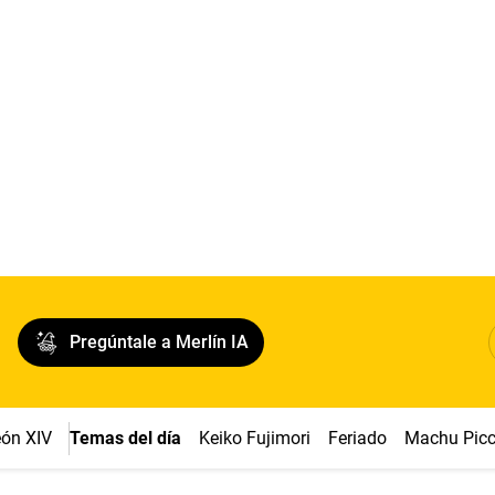
Pregúntale a Merlín IA
ón XIV
Temas del día
Keiko Fujimori
Feriado
Machu Pic