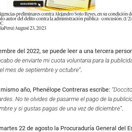
diligencias preliminares contra Alejandro Soto Reyes, en su condición d
o autor del delito contra la administración pública - concusión. (1/2)
PC
liaPeru)
August 23, 2023
iembre del 2022, se puede leer a una tercera perso
cabo de enviarte mi cuota voluntaria para la publicid
el mes de septiembre y octubre”
.
 mismo año, Phenélope Contreras escribe:
“Doccito 
rdes. No te olvides de pasarme el pago de la publici
mbre y si gustas pagas de una vez de diciembre”
.
 martes 22 de agosto la Procuraduría General del E