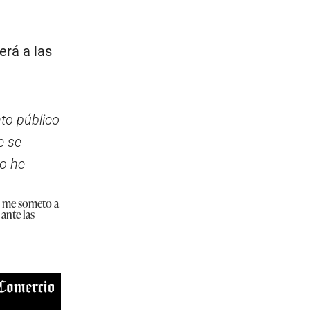
erá a las
to público
e se
no he
, me someto a
 ante las