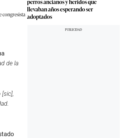
perros ancianos y heridos que
llevaban años esperando ser
e congresista
adoptados
na
ad de la
[sic],
dad.
stado