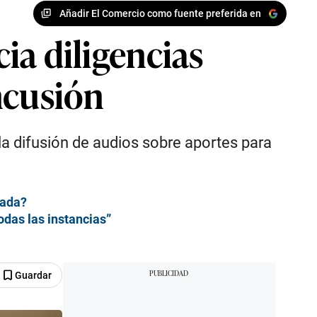
Añadir El Comercio como fuente preferida en
cia diligencias
ncusión
 la difusión de audios sobre aportes para
cada?
odas las instancias”
Guardar