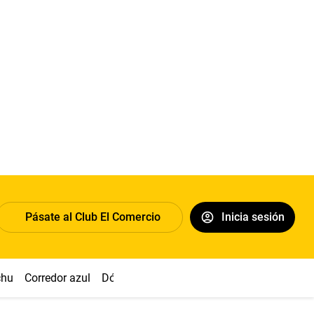
Pásate al Club El Comercio
Inicia sesión
chu
Corredor azul
Dólar
Congreso
Nasca
Acuña
Toled