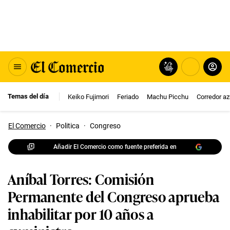
Temas del día
Keiko Fujimori
Feriado
Machu Picchu
Corredor az
El Comercio
·
Politica
·
Congreso
Añadir El Comercio como fuente preferida en
Aníbal Torres: Comisión
Permanente del Congreso aprueba
inhabilitar por 10 años a