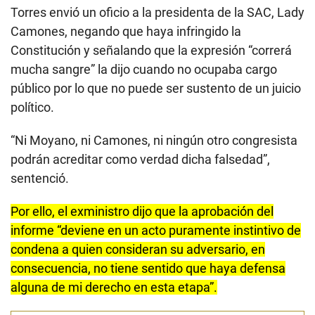
Torres envió un oficio a la presidenta de la SAC, Lady
Camones, negando que haya infringido la
Constitución y señalando que la expresión “correrá
mucha sangre” la dijo cuando no ocupaba cargo
público por lo que no puede ser sustento de un juicio
político.
“Ni Moyano, ni Camones, ni ningún otro congresista
podrán acreditar como verdad dicha falsedad”,
sentenció.
Por ello, el exministro dijo que la aprobación del
informe “deviene en un acto puramente instintivo de
condena a quien consideran su adversario, en
consecuencia, no tiene sentido que haya defensa
alguna de mi derecho en esta etapa”.