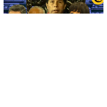
Pedro Castillo y el golpe de Estado: La historia y
las claves de un juicio que llegó a su fin
Descarga nuestra App
App Store
Google Play
Síguenos
Miembro del Grupo de Diarios América