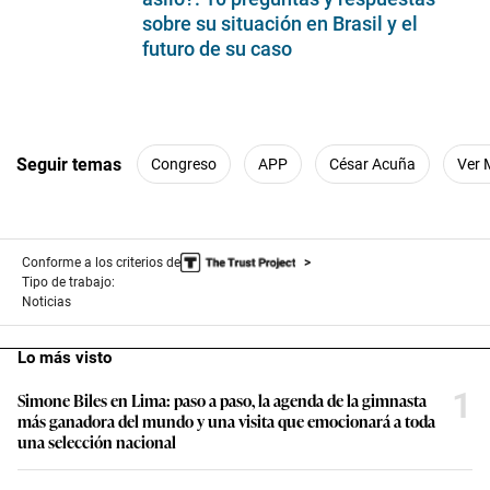
sobre su situación en Brasil y el
futuro de su caso
Seguir temas
Congreso
APP
César Acuña
Ver 
Conforme a los criterios de
Tipo de trabajo:
Noticias
Lo más visto
1
Simone Biles en Lima: paso a paso, la agenda de la gimnasta
más ganadora del mundo y una visita que emocionará a toda
una selección nacional