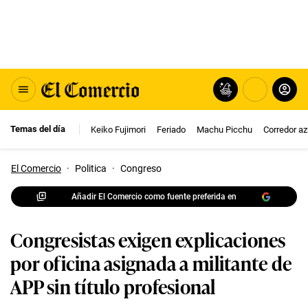
Temas del día
Keiko Fujimori
Feriado
Machu Picchu
Corredor az
El Comercio
·
Politica
·
Congreso
Añadir El Comercio como fuente preferida en
Congresistas exigen explicaciones
por oficina asignada a militante de
APP sin título profesional