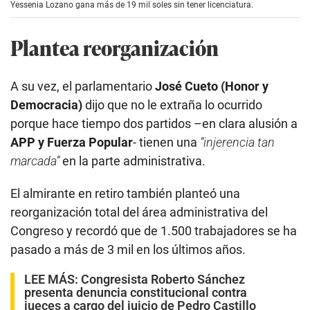
e
Yessenia Lozano gana más de 19 mil soles sin tener licenciatura.
c
o
n
Plantea reorganización
d
s
o
f
A su vez, el parlamentario
José Cueto (Honor y
5
m
Democracia)
dijo que no le extraña lo ocurrido
i
porque hace tiempo dos partidos –en clara alusión a
n
u
APP y Fuerza Popular
- tienen una
“injerencia tan
t
e
marcada”
en la parte administrativa.
s
,
1
El almirante en retiro también planteó una
1
reorganización total del área administrativa del
s
e
Congreso y recordó que de 1.500 trabajadores se ha
c
o
pasado a más de 3 mil en los últimos años.
n
d
s
LEE MÁS:
Congresista Roberto Sánchez
presenta denuncia constitucional contra
jueces a cargo del juicio de Pedro Castillo