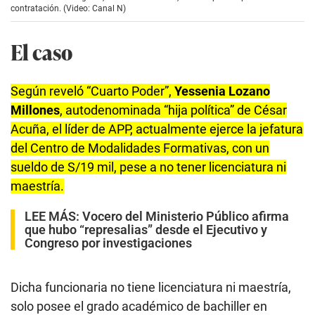
c
contratación. (Video: Canal N)
o
n
d
El caso
s
o
f
2
Según reveló “Cuarto Poder”,
Yessenia Lozano
m
i
Millones
, autodenominada “hija política” de César
n
Acuña, el líder de APP, actualmente ejerce la jefatura
u
t
del Centro de Modalidades Formativas, con un
e
s
sueldo de S/19 mil, pese a no tener licenciatura ni
,
1
maestría.
4
s
LEE MÁS:
Vocero del Ministerio Público afirma
e
que hubo “represalias” desde el Ejecutivo y
c
o
Congreso por investigaciones
n
d
s
Dicha funcionaria no tiene licenciatura ni maestría,
solo posee el grado académico de bachiller en