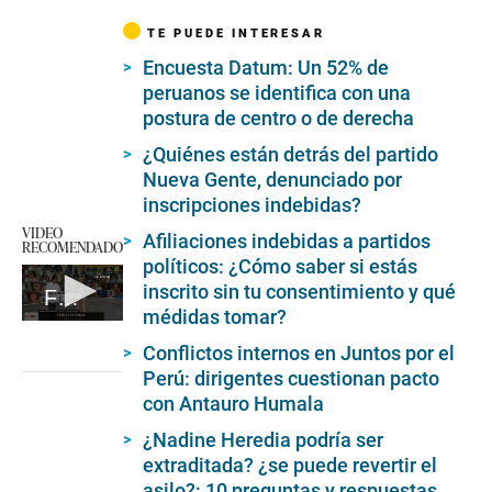
TE PUEDE INTERESAR
Encuesta Datum: Un 52% de
peruanos se identifica con una
postura de centro o de derecha
¿Quiénes están detrás del partido
Nueva Gente, denunciado por
inscripciones indebidas?
VIDEO
Afiliaciones indebidas a partidos
RECOMENDADO
políticos: ¿Cómo saber si estás
inscrito sin tu consentimiento y qué
Fábrica de firmas
médidas tomar?
0
seconds
Conflictos internos en Juntos por el
of
Perú: dirigentes cuestionan pacto
5
minutes,
con Antauro Humala
18
seconds
¿Nadine Heredia podría ser
extraditada? ¿se puede revertir el
asilo?: 10 preguntas y respuestas