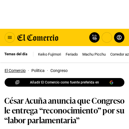
Temas del día
Keiko Fujimori
Feriado
Machu Picchu
Corredor az
El Comercio
·
Politica
·
Congreso
Añadir El Comercio como fuente preferida en
César Acuña anuncia que Congreso
le entrega “reconocimiento” por su
“labor parlamentaria”