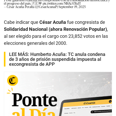
el progreso del país. 🇵🇪💙
pic.twitter.com/NlhXcS7KdT
— César Acuña Peralta (@CesarAcunaP)
September 19, 2025
Cabe indicar que
César Acuña
fue congresista de
Solidaridad Nacional (ahora Renovación Popular)
,
al ser elegido para el cargo con 23,852 votos en las
elecciones generales del 2000.
LEE MÁS:
Humberto Acuña: TC anula condena
de 3 años de prisión suspendida impuesta al
excongresista de APP