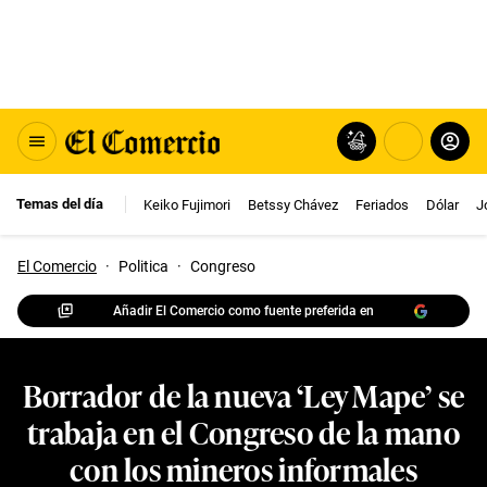
Temas del día
Keiko Fujimori
Betssy Chávez
Feriados
Dólar
J
El Comercio
·
Politica
·
Congreso
Añadir El Comercio como fuente preferida en
Borrador de la nueva ‘Ley Mape’ se
trabaja en el Congreso de la mano
con los mineros informales