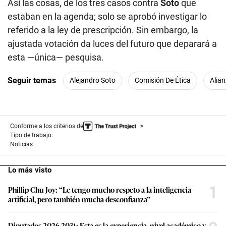
Así las cosas, de los tres casos contra
Soto
que
estaban en la agenda; solo se aprobó investigar lo
referido a la ley de prescripción. Sin embargo, la
ajustada votación da luces del futuro que deparará a
esta —única— pesquisa.
Seguir temas
Alejandro Soto
Comisión De Ética
Alian
Conforme a los criterios de
Tipo de trabajo:
Noticias
Lo más visto
1
Phillip Chu Joy: “Le tengo mucho respeto a la inteligencia
artificial, pero también mucha desconfianza”
Diputados 2026-2031: Esta es la experiencia, nivel académico y